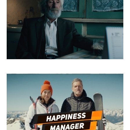
Post Bellum Deň víťazstva nad fašizmom