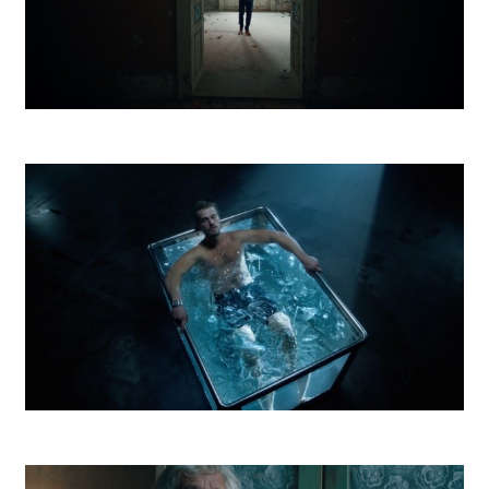
Vagus Realiťák
DePaul Otužilec