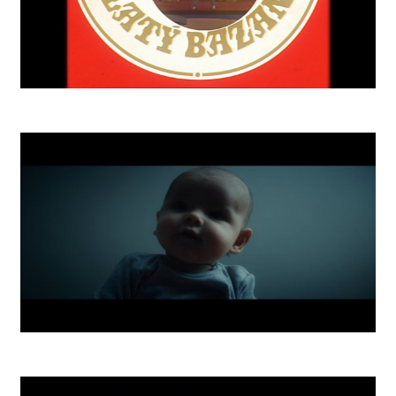
Zlatý Bažant 73 Retro
Nightmares