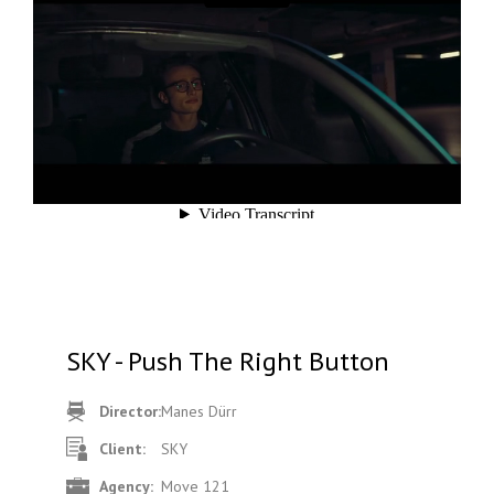
SKY - Push The Right Button
Director:
Manes Dürr
Client:
SKY
Agency:
Move 121