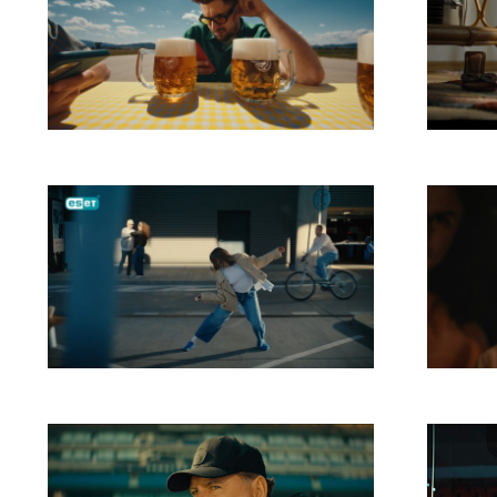
Zlatý Bažant Pohoda
Koop
živo
ESET
Oran