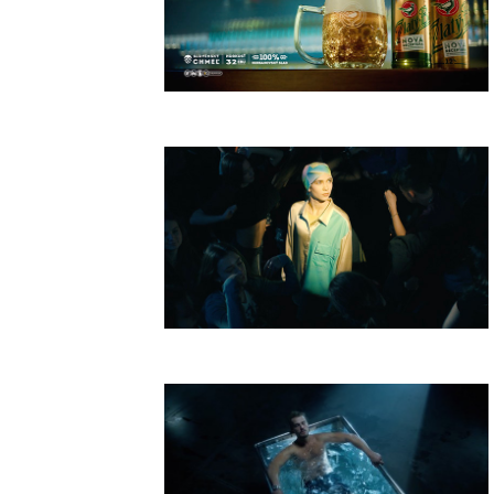
Zlatý Bažant Aký Bol
DSR Battle