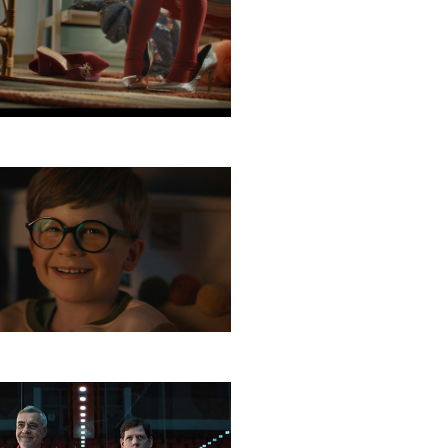
erativa Bezstarostný
t
ge Online Ochrana