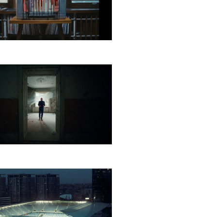
enka
s Realiťák