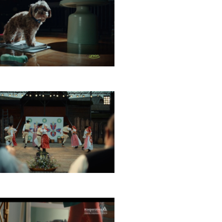
N Poistenie
Východná