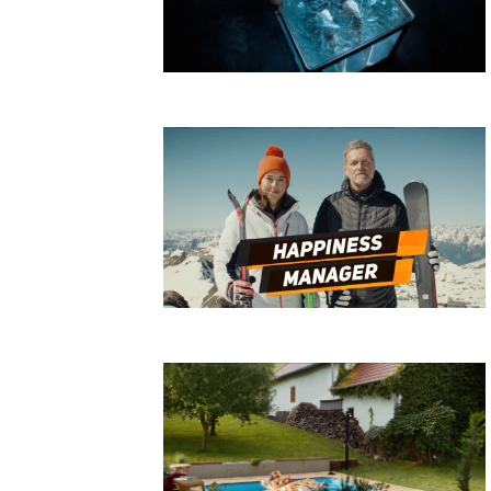
DePaul Otužilec
Niké Ľadovec