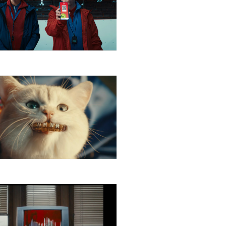
land Tréner
P NMNM