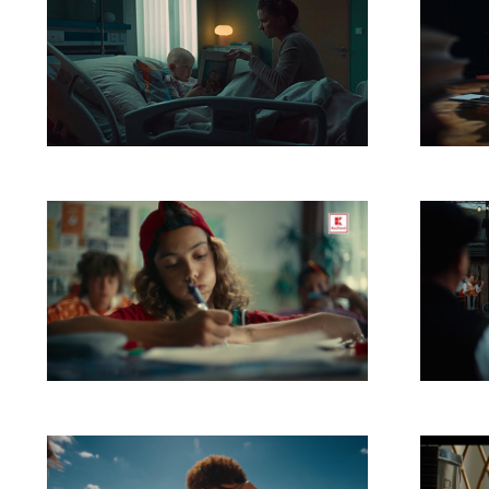
Dobrý Anjel
UNIO
Kaufland K Park
ZEK 