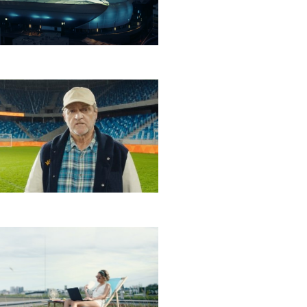
- Push The Right Button
 Basketbal