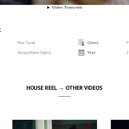
k
Max Turek
Client:
P
Istropolitana Ogilvy
Year:
2
HOUSE REEL → OTHER VIDEOS