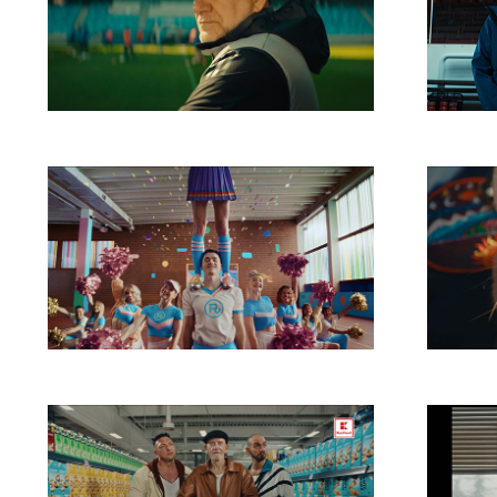
Niké Hviezdy v tieni
Kauf
Radosť 9 a pol
SLS