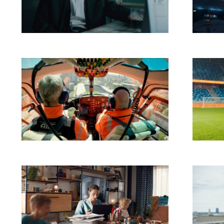
Post Bellum Deň víťazstva
SKY 
nad fašizmom
Niké Futbal
Niké