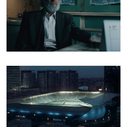
Post Bellum Deň víťazstva nad fašizmom