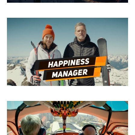
SKY - Push The Right Button
Niké Ľadovec