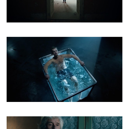
Vagus Realiťák
DePaul Otužilec