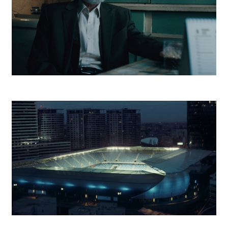
Post Bellum Deň víťazstva nad fašizmom