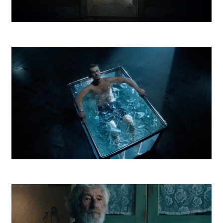
Vagus Realiťák
DePaul Otužilec