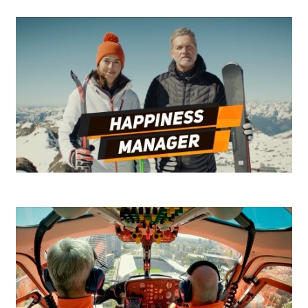
SKY - Push The Right Button
Niké Ľadovec